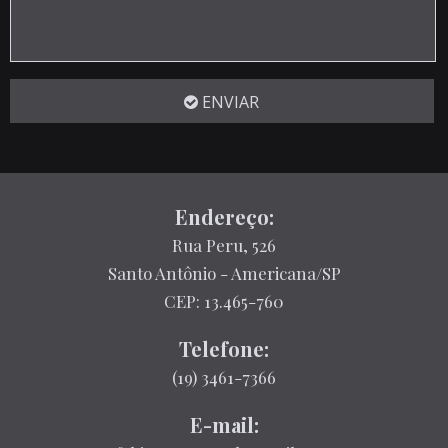
ENVIAR
Endereço:
Rua Peru, 526
Santo Antônio - Americana/SP
CEP: 13.465-760
Telefone:
(19) 3461-7366
E-mail: